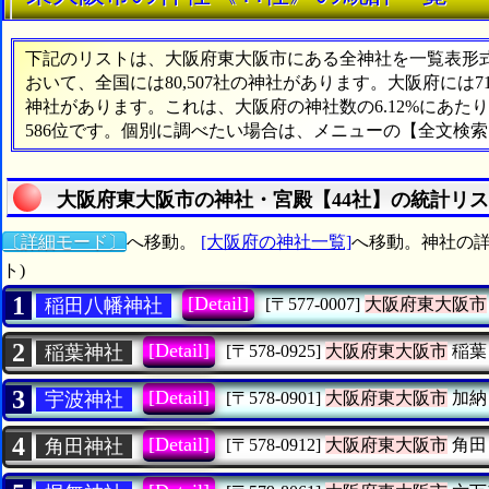
下記のリストは、大阪府東大阪市にある全神社を一覧表形式で
おいて、全国には80,507社の神社があります。大阪府には
神社があります。これは、大阪府の神社数の6.12%にあ
586位です。個別に調べたい場合は、メニューの【全文検
大阪府東大阪市の神社・宮殿【44社】の統計リ
〔詳細モード〕
へ移動。
[大阪府の神社一覧]
へ移動。神社の詳
ト)
1
[Detail]
稲田八幡神社
[〒577-0007]
大阪府東大阪市
2
[Detail]
稲葉神社
[〒578-0925]
大阪府東大阪市
稲葉
3
[Detail]
宇波神社
[〒578-0901]
大阪府東大阪市
加納
4
[Detail]
角田神社
[〒578-0912]
大阪府東大阪市
角田