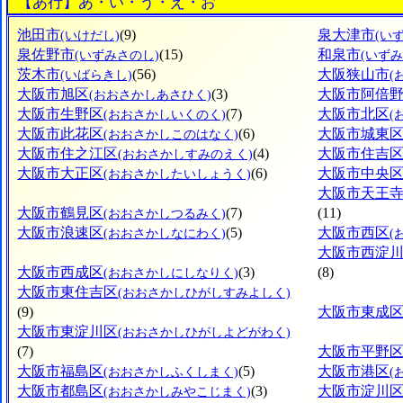
【あ行】あ・い・う・え・お
池田市
(9)
泉大津市
(いけだし)
(い
泉佐野市
(15)
和泉市
(いずみさのし)
(いずみ
茨木市
(56)
大阪狭山市
(いばらきし)
(
大阪市旭区
(3)
大阪市阿倍
(おおさかしあさひく)
大阪市生野区
(7)
大阪市北区
(おおさかしいくのく)
(
大阪市此花区
(6)
大阪市城東
(おおさかしこのはなく)
大阪市住之江区
(4)
大阪市住吉
(おおさかしすみのえく)
大阪市大正区
(6)
大阪市中央
(おおさかしたいしょうく)
大阪市天王
大阪市鶴見区
(7)
(11)
(おおさかしつるみく)
大阪市浪速区
(5)
大阪市西区
(おおさかしなにわく)
(
大阪市西淀
大阪市西成区
(3)
(8)
(おおさかしにしなりく)
大阪市東住吉区
(おおさかしひがしすみよしく)
(9)
大阪市東成
大阪市東淀川区
(おおさかしひがしよどがわく)
(7)
大阪市平野
大阪市福島区
(5)
大阪市港区
(おおさかしふくしまく)
(
大阪市都島区
(3)
大阪市淀川
(おおさかしみやこじまく)