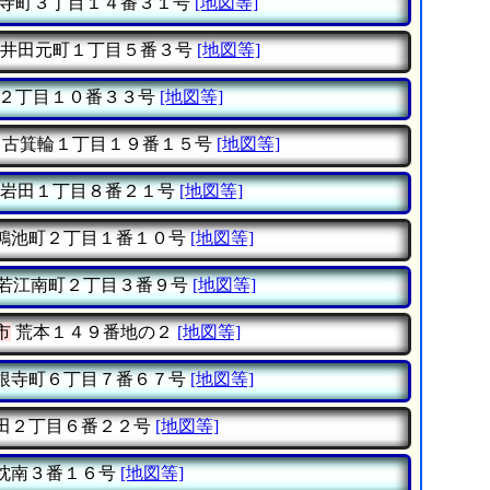
寺町３丁目１４番３１号
[地図等]
井田元町１丁目５番３号
[地図等]
２丁目１０番３３号
[地図等]
古箕輪１丁目１９番１５号
[地図等]
岩田１丁目８番２１号
[地図等]
鴻池町２丁目１番１０号
[地図等]
若江南町２丁目３番９号
[地図等]
市
荒本１４９番地の２
[地図等]
根寺町６丁目７番６７号
[地図等]
田２丁目６番２２号
[地図等]
枕南３番１６号
[地図等]