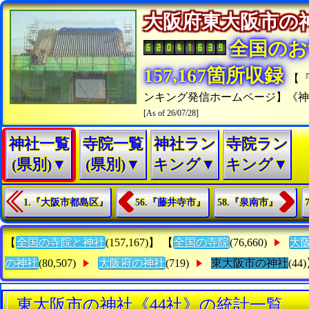
大阪府東大阪市
全国のお
157,167箇所収録
【
ンキング発信ホームページ】《
[As of 26/07/28]
神社一覧
寺院一覧
神社ラン
寺院ラン
(県別)▼
(県別)▼
キング▼
キング▼
1.『大阪市都島区』
56.『藤井寺市』
58.『泉南市』
【
全国の寺院と神社
(157,167)】 【
全国の寺院
(76,660)
大
の神社
(80,507)
大阪府の神社
(719)
東大阪市の神社
(44
東大阪市の神社《44社》の統計一覧