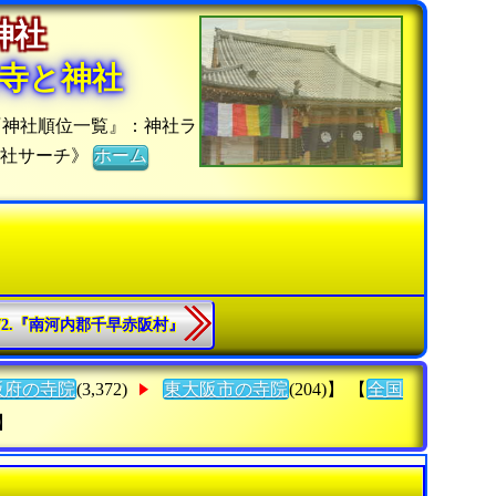
の神社
寺と神社
『神社順位一覧』：神社ラ
神社サーチ》
ホーム
72.『南河内郡千早赤阪村』
阪府の寺院
(3,372)
東大阪市の寺院
(204)】 【
全国
)】