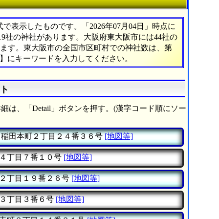
表示したものです。「2026年07月04日」時点に
719社の神社があります。大阪府東大阪市には44社の
たります。東大阪市の全国市区町村での神社数は、第
索】にキーワードを入力してください。
スト
細は、「Detail」ボタンを押す。(漢字コード順にソー
稲田本町２丁目２４番３６号
[地図等]
４丁目７番１０号
[地図等]
２丁目１９番２６号
[地図等]
３丁目３番６号
[地図等]