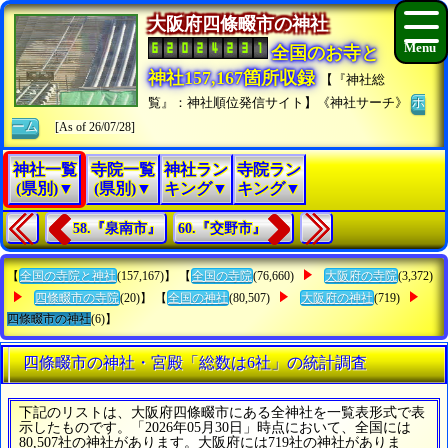
大阪府四條畷市の神社
全国のお寺と
神社157,167箇所収録
【『神社総
覧』：神社順位発信サイト】《神社サーチ》
ホ
ーム
[As of 26/07/28]
神社一覧
寺院一覧
神社ラン
寺院ラン
(県別)▼
(県別)▼
キング▼
キング▼
58.『泉南市』
60.『交野市』
【
全国の寺院と神社
(157,167)】 【
全国の寺院
(76,660)
大阪府の寺院
(3,372)
四條畷市の寺院
(20)】 【
全国の神社
(80,507)
大阪府の神社
(719)
四條畷市の神社
(6)】
四條畷市の神社・宮殿「総数は6社」の統計調査
下記のリストは、大阪府四條畷市にある全神社を一覧表形式で表
示したものです。「2026年05月30日」時点において、全国には
80,507社の神社があります。大阪府には719社の神社がありま