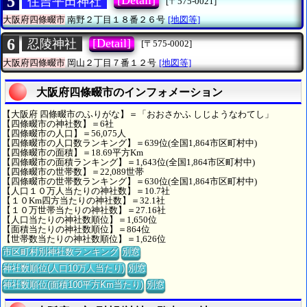
5
[Detail]
住吉平田神社
[〒575-0021]
大阪府四條畷市
南野２丁目１８番２６号
[地図等]
6
[Detail]
忍陵神社
[〒575-0002]
大阪府四條畷市
岡山２丁目７番１２号
[地図等]
大阪府四條畷市のインフォメーション
【大阪府 四條畷市のふりがな】＝「おおさかふ しじようなわてし」
【四條畷市の神社数】＝6社
【四條畷市の人口】＝56,075人
【四條畷市の人口数ランキング】＝639位(全国1,864市区町村中)
【四條畷市の面積】＝18.69平方Km
【四條畷市の面積ランキング】＝1,643位(全国1,864市区町村中)
【四條畷市の世帯数】＝22,089世帯
【四條畷市の世帯数ランキング】＝630位(全国1,864市区町村中)
【人口１０万人当たりの神社数】＝10.7社
【１０Km四方当たりの神社数】＝32.1社
【１０万世帯当たりの神社数】＝27.16社
【人口当たりの神社数順位】＝1,650位
【面積当たりの神社数順位】＝864位
【世帯数当たりの神社数順位】＝1,626位
市区町村別神社数ランキング
別窓
神社数順位(人口10万人当たり)
別窓
神社数順位(面積100平方Km当たり)
別窓