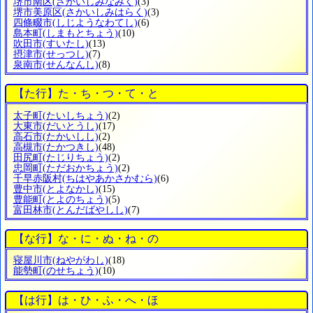
堺市南区
(さかいしみなみく)
(3)
堺市美原区
(さかいしみはらく)
(3)
四條畷市
(しじようなわてし)
(6)
島本町
(しまもとちょう)
(10)
吹田市
(すいたし)
(13)
摂津市
(せっつし)
(7)
泉南市
(せんなんし)
(8)
【た行】た・ち・つ・て・と
太子町
(たいしちょう)
(2)
大東市
(だいとうし)
(17)
高石市
(たかいしし)
(2)
高槻市
(たかつきし)
(48)
田尻町
(たじりちょう)
(2)
忠岡町
(ただおかちょう)
(2)
千早赤阪村
(ちはやあかさかむら)
(6)
豊中市
(とよなかし)
(15)
豊能町
(とよのちょう)
(5)
富田林市
(とんだばやしし)
(7)
【な行】な・に・ぬ・ね・の
寝屋川市
(ねやがわし)
(18)
能勢町
(のせちょう)
(10)
【は行】は・ひ・ふ・へ・ほ