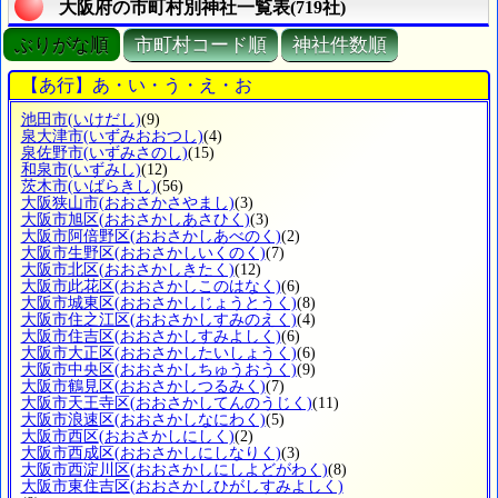
大阪府の市町村別神社一覧表(719社)
ぶりがな順
市町村コード順
神社件数順
【あ行】あ・い・う・え・お
池田市
(いけだし)
(9)
泉大津市
(いずみおおつし)
(4)
泉佐野市
(いずみさのし)
(15)
和泉市
(いずみし)
(12)
茨木市
(いばらきし)
(56)
大阪狭山市
(おおさかさやまし)
(3)
大阪市旭区
(おおさかしあさひく)
(3)
大阪市阿倍野区
(おおさかしあべのく)
(2)
大阪市生野区
(おおさかしいくのく)
(7)
大阪市北区
(おおさかしきたく)
(12)
大阪市此花区
(おおさかしこのはなく)
(6)
大阪市城東区
(おおさかしじょうとうく)
(8)
大阪市住之江区
(おおさかしすみのえく)
(4)
大阪市住吉区
(おおさかしすみよしく)
(6)
大阪市大正区
(おおさかしたいしょうく)
(6)
大阪市中央区
(おおさかしちゅうおうく)
(9)
大阪市鶴見区
(おおさかしつるみく)
(7)
大阪市天王寺区
(おおさかしてんのうじく)
(11)
大阪市浪速区
(おおさかしなにわく)
(5)
大阪市西区
(おおさかしにしく)
(2)
大阪市西成区
(おおさかしにしなりく)
(3)
大阪市西淀川区
(おおさかしにしよどがわく)
(8)
大阪市東住吉区
(おおさかしひがしすみよしく)