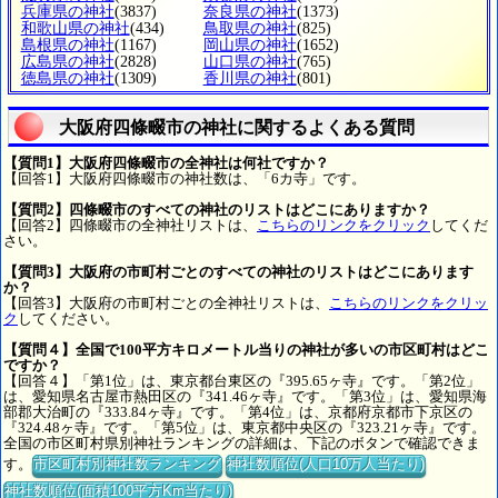
兵庫県の神社
(3837)
奈良県の神社
(1373)
和歌山県の神社
(434)
鳥取県の神社
(825)
島根県の神社
(1167)
岡山県の神社
(1652)
広島県の神社
(2828)
山口県の神社
(765)
徳島県の神社
(1309)
香川県の神社
(801)
大阪府四條畷市の神社に関するよくある質問
【質問1】大阪府四條畷市の全神社は何社ですか？
【回答1】大阪府四條畷市の神社数は、「6カ寺」です。
【質問2】四條畷市のすべての神社のリストはどこにありますか？
【回答2】四條畷市の全神社リストは、
こちらのリンクをクリック
してくだ
さい。
【質問3】大阪府の市町村ごとのすべての神社のリストはどこにあります
か？
【回答3】大阪府の市町村ごとの全神社リストは、
こちらのリンクをクリッ
ク
してください。
【質問４】全国で100平方キロメートル当りの神社が多いの市区町村はどこ
ですか？
【回答４】「第1位」は、東京都台東区の『395.65ヶ寺』です。「第2位」
は、愛知県名古屋市熱田区の『341.46ヶ寺』です。「第3位」は、愛知県海
部郡大治町の『333.84ヶ寺』です。「第4位」は、京都府京都市下京区の
『324.48ヶ寺』です。「第5位」は、東京都中央区の『323.21ヶ寺』です。
全国の市区町村県別神社ランキングの詳細は、下記のボタンで確認できま
す。
市区町村別神社数ランキング
神社数順位(人口10万人当たり)
神社数順位(面積100平方Km当たり)