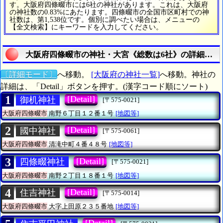
す。大阪府四條畷市には6社の神社があります。これは、大阪府
の神社数の0.83%にあたります。四條畷市の全国市区町村での神
社数は、第1,538位です。個別に調べたい場合は、メニューの
【全文検索】にキーワードを入力してください。
大阪府四條畷市の神社・大宮《総数は6社》の詳細リス
〔詳細モード〕
へ移動。
[大阪府の神社一覧]
へ移動。神社の
詳細は、「Detail」ボタンを押す。(漢字コード順にソート)
1
[Detail]
御机神社
[〒575-0021]
大阪府四條畷市
南野６丁目１２番１号
[地図等]
2
[Detail]
國中神社
[〒575-0061]
大阪府四條畷市
清滝中町４番４８号
[地図等]
3
[Detail]
四條畷神社
[〒575-0021]
大阪府四條畷市
南野２丁目１８番１号
[地図等]
4
[Detail]
住吉神社
[〒575-0014]
大阪府四條畷市
大字上田原２３５番地
[地図等]