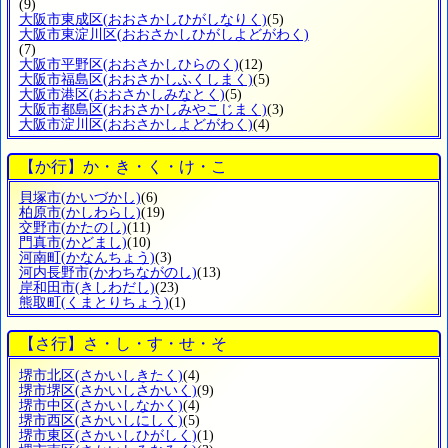
(9)
大阪市東成区
(おおさかしひがしなりく)
(5)
大阪市東淀川区
(おおさかしひがしよどがわく)
(7)
大阪市平野区
(おおさかしひらのく)
(12)
大阪市福島区
(おおさかしふくしまく)
(5)
大阪市港区
(おおさかしみなとく)
(5)
大阪市都島区
(おおさかしみやこじまく)
(3)
大阪市淀川区
(おおさかしよどがわく)
(4)
【か行】か・き・く・け・こ
貝塚市
(かいづかし)
(6)
柏原市
(かしわらし)
(19)
交野市
(かたのし)
(11)
門真市
(かどまし)
(10)
河南町
(かなんちょう)
(3)
河内長野市
(かわちながのし)
(13)
岸和田市
(きしわだし)
(23)
熊取町
(くまとりちょう)
(1)
【さ行】さ・し・す・せ・そ
堺市北区
(さかいしきたく)
(4)
堺市堺区
(さかいしさかいく)
(9)
堺市中区
(さかいしなかく)
(4)
堺市西区
(さかいしにしく)
(5)
堺市東区
(さかいしひがしく)
(1)