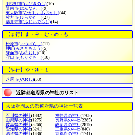
羽曳野市
(はびきのし)
(10)
阪南市
(はんなんし)
(9)
東大阪市
(ひがしおおさかし)
(44)
枚方市
(ひらかたし)
(27)
藤井寺市
(ふじいでらし)
(14)
【ま行】ま・み・む・め・も
松原市
(まつばらし)
(11)
岬町
(みさきちょう)
(5)
箕面市
(みのおし)
(10)
守口市
(もりぐちし)
(10)
【や行】や・ゆ・よ
八尾市
(やおし)
(38)
近隣都道府県の神社のリスト
大阪府周辺の都道府県の神社一覧表
石川県の神社
(1882)
福井県の神社
(1708)
山梨県の神社
(1275)
長野県の神社
(2385)
岐阜県の神社
(3266)
静岡県の神社
(2819)
愛知県の神社
(3241)
三重県の神社
(840)
滋賀県の神社
(1436)
京都府の神社
(1741)