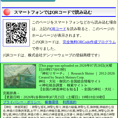
スマートフォンではQRコードで読み込む
このページをスマートフォンなどから読み込む場合
は、上記の
QRコード
を読み取ると、このページの
ホームページが表示されます。
このQRコードは、
完全無料QRCode作成プログラム
で作りました。
（QRコードは、株式会社デンソーウェーブの登録商標です）
[This page was uploaded on 2026年07月28日(火曜
日)10時57分03秒]
『神社リサーチ』 ｜ Research Shrine
｜
2012-2026
Created by
Search Shrines Corp.
神社・大社・御宮の
全国総合情報サイト
≪神社統合調査・
検索サイト≫
【全国の神道神社を知る】
－全国の神社・大社・
宮殿辞典－
【更新日時：2026年(令和08年)07月25日（土曜日）19時19分30秒】
プライバシー・ポリシー
、
稼働環境
、
利用規約
【神社・神道関連】：神聖な巡礼,神聖な祭り,神道の秘儀,神聖な石,御神籤,神秘的な信
念,神道の宗教的実践,お守り,神道の神秘主義,神社の社殿,神聖な日,お神札,神聖な詩,神
聖な鏡,神社の歴史,神道の祭り,神社の神道道場,お宮参り,神道の神聖な意味,神道の神聖
な場所,神聖な習慣,神代文字,神社の祭礼,神社の宝物,神聖な島,神社建築,神社の御朱印