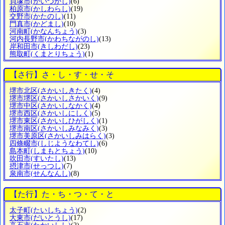
貝塚市
(かいづかし)
(6)
柏原市
(かしわらし)
(19)
交野市
(かたのし)
(11)
門真市
(かどまし)
(10)
河南町
(かなんちょう)
(3)
河内長野市
(かわちながのし)
(13)
岸和田市
(きしわだし)
(23)
熊取町
(くまとりちょう)
(1)
【さ行】さ・し・す・せ・そ
堺市北区
(さかいしきたく)
(4)
堺市堺区
(さかいしさかいく)
(9)
堺市中区
(さかいしなかく)
(4)
堺市西区
(さかいしにしく)
(5)
堺市東区
(さかいしひがしく)
(1)
堺市南区
(さかいしみなみく)
(3)
堺市美原区
(さかいしみはらく)
(3)
四條畷市
(しじようなわてし)
(6)
島本町
(しまもとちょう)
(10)
吹田市
(すいたし)
(13)
摂津市
(せっつし)
(7)
泉南市
(せんなんし)
(8)
【た行】た・ち・つ・て・と
太子町
(たいしちょう)
(2)
大東市
(だいとうし)
(17)