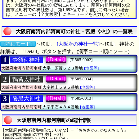
ます。大阪府南河内郡河南町には3社の神社があります。これ
は、大阪府の神社数の0.42%にあたります。南河内郡河南町の全
国市区町村での神社数は、第1,692位です。個別に調べたい場合
は、メニューの【全文検索】にキーワードを入力してください。
大阪府南河内郡河南町の神社・宮殿《3社》の一覧表
〔詳細モード〕
へ移動。
[大阪府の神社一覧]
へ移動。神社の
詳細は、「Detail」ボタンを押す。(漢字コード順にソート)
1
[Detail]
壹須何神社
[〒585-0002]
大阪府南河内郡河南町
大字一須賀６２８番地
[地図等]
2
[Detail]
鴨習太神社
[〒585-0034]
大阪府南河内郡河南町
大字神山５９５番地
[地図等]
3
[Detail]
磐船大神社
[〒585-0013]
大阪府南河内郡河南町
大字平石４８４番地
[地図等]
大阪府南河内郡河南町の統計情報
【大阪府 南河内郡河南町のふりがな】＝「おおさかふ かなんちょう」
【南河内郡河南町の神社数】＝3社
【南河内郡河南町の人口】＝16,126人