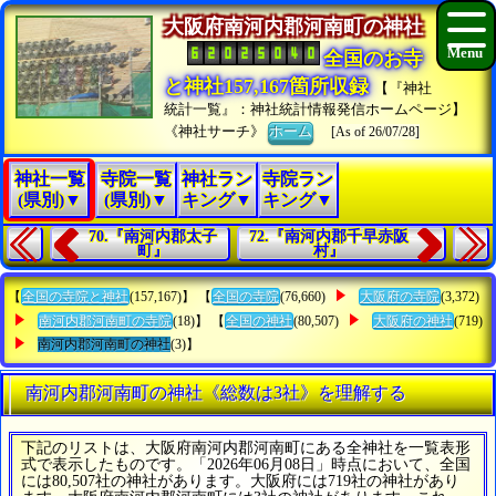
大阪府南河内郡河南町の神社
全国のお寺
と神社157,167箇所収録
【『神社
統計一覧』：神社統計情報発信ホームページ】
《神社サーチ》
ホーム
[As of 26/07/28]
神社一覧
寺院一覧
神社ラン
寺院ラン
(県別)▼
(県別)▼
キング▼
キング▼
70.『南河内郡太子
72.『南河内郡千早赤阪
町』
村』
【
全国の寺院と神社
(157,167)】 【
全国の寺院
(76,660)
大阪府の寺院
(3,372)
南河内郡河南町の寺院
(18)】 【
全国の神社
(80,507)
大阪府の神社
(719)
南河内郡河南町の神社
(3)】
南河内郡河南町の神社《総数は3社》を理解する
下記のリストは、大阪府南河内郡河南町にある全神社を一覧表形
式で表示したものです。「2026年06月08日」時点において、全国
には80,507社の神社があります。大阪府には719社の神社があり