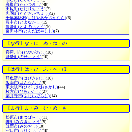
高石市
(たかいしし)
(2)
高槻市
(たかつきし)
(48)
田尻町
(たじりちょう)
(2)
忠岡町
(ただおかちょう)
(2)
千早赤阪村
(ちはやあかさかむら)
(6)
豊中市
(とよなかし)
(15)
豊能町
(とよのちょう)
(5)
富田林市
(とんだばやしし)
(7)
【な行】な・に・ぬ・ね・の
寝屋川市
(ねやがわし)
(18)
能勢町
(のせちょう)
(10)
【は行】は・ひ・ふ・へ・ほ
羽曳野市
(はびきのし)
(10)
阪南市
(はんなんし)
(9)
東大阪市
(ひがしおおさかし)
(44)
枚方市
(ひらかたし)
(27)
藤井寺市
(ふじいでらし)
(14)
【ま行】ま・み・む・め・も
松原市
(まつばらし)
(11)
岬町
(みさきちょう)
(5)
箕面市
(みのおし)
(10)
守口市
(もりぐちし)
(10)