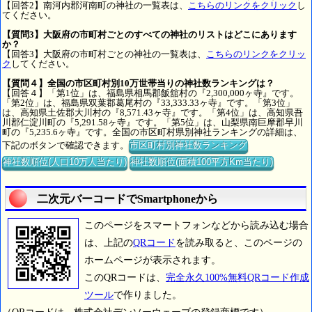
【回答2】南河内郡河南町の神社の一覧表は、
こちらのリンクをクリック
し
てください。
【質問3】大阪府の市町村ごとのすべての神社のリストはどこにあります
か？
【回答3】大阪府の市町村ごとの神社の一覧表は、
こちらのリンクをクリッ
ク
してください。
【質問４】全国の市区町村別10万世帯当りの神社数ランキングは？
【回答４】「第1位」は、福島県相馬郡飯舘村の『2,300,000ヶ寺』です。
「第2位」は、福島県双葉郡葛尾村の『33,333.33ヶ寺』です。「第3位」
は、高知県土佐郡大川村の『8,571.43ヶ寺』です。「第4位」は、高知県吾
川郡仁淀川町の『5,291.58ヶ寺』です。「第5位」は、山梨県南巨摩郡早川
町の『5,235.6ヶ寺』です。全国の市区町村県別神社ランキングの詳細は、
下記のボタンで確認できます。
市区町村別神社数ランキング
神社数順位(人口10万人当たり)
神社数順位(面積100平方Km当たり)
二次元バーコードでSmartphoneから
このページをスマートフォンなどから読み込む場合
は、上記の
QRコード
を読み取ると、このページの
ホームページが表示されます。
このQRコードは、
完全永久100%無料QRコード作成
ツール
で作りました。