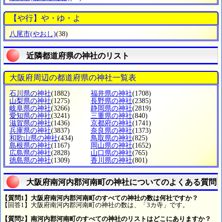
【や行】や・ゆ・よ
八尾市
(やおし)
(38)
近隣都道府県の神社のリスト
大阪府周辺の都道府県の神社一覧表
石川県の神社
(1882)
福井県の神社
(1708)
山梨県の神社
(1275)
長野県の神社
(2385)
岐阜県の神社
(3266)
静岡県の神社
(2819)
愛知県の神社
(3241)
三重県の神社
(840)
滋賀県の神社
(1436)
京都府の神社
(1741)
兵庫県の神社
(3837)
奈良県の神社
(1373)
和歌山県の神社
(434)
鳥取県の神社
(825)
島根県の神社
(1167)
岡山県の神社
(1652)
広島県の神社
(2828)
山口県の神社
(765)
徳島県の神社
(1309)
香川県の神社
(801)
大阪府南河内郡河南町の神社についてのよくある質問
【質問1】大阪府南河内郡河南町のすべての神社の数は何社ですか？
【回答1】大阪府南河内郡河南町の神社の数は、「3カ寺」です。
【質問2】南河内郡河南町のすべての神社のリストはどこにありますか？