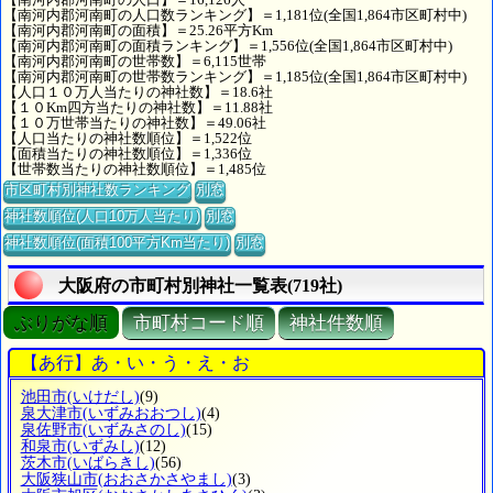
【南河内郡河南町の人口数ランキング】＝1,181位(全国1,864市区町村中)
【南河内郡河南町の面積】＝25.26平方Km
【南河内郡河南町の面積ランキング】＝1,556位(全国1,864市区町村中)
【南河内郡河南町の世帯数】＝6,115世帯
【南河内郡河南町の世帯数ランキング】＝1,185位(全国1,864市区町村中)
【人口１０万人当たりの神社数】＝18.6社
【１０Km四方当たりの神社数】＝11.88社
【１０万世帯当たりの神社数】＝49.06社
【人口当たりの神社数順位】＝1,522位
【面積当たりの神社数順位】＝1,336位
【世帯数当たりの神社数順位】＝1,485位
市区町村別神社数ランキング
別窓
神社数順位(人口10万人当たり)
別窓
神社数順位(面積100平方Km当たり)
別窓
大阪府の市町村別神社一覧表(719社)
ぶりがな順
市町村コード順
神社件数順
【あ行】あ・い・う・え・お
池田市
(いけだし)
(9)
泉大津市
(いずみおおつし)
(4)
泉佐野市
(いずみさのし)
(15)
和泉市
(いずみし)
(12)
茨木市
(いばらきし)
(56)
大阪狭山市
(おおさかさやまし)
(3)