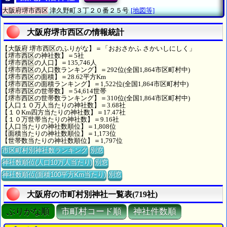
大阪府堺市西区
津久野町３丁２０番２５号
[地図等]
大阪府堺市西区の情報統計
【大阪府 堺市西区のふりがな】＝「おおさかふ さかいしにしく」
【堺市西区の神社数】＝5社
【堺市西区の人口】＝135,746人
【堺市西区の人口数ランキング】＝292位(全国1,864市区町村中)
【堺市西区の面積】＝28.62平方Km
【堺市西区の面積ランキング】＝1,522位(全国1,864市区町村中)
【堺市西区の世帯数】＝54,614世帯
【堺市西区の世帯数ランキング】＝310位(全国1,864市区町村中)
【人口１０万人当たりの神社数】＝3.68社
【１０Km四方当たりの神社数】＝17.47社
【１０万世帯当たりの神社数】＝9.16社
【人口当たりの神社数順位】＝1,808位
【面積当たりの神社数順位】＝1,173位
【世帯数当たりの神社数順位】＝1,797位
市区町村別神社数ランキング
別窓
神社数順位(人口10万人当たり)
別窓
神社数順位(面積100平方Km当たり)
別窓
大阪府の市町村別神社一覧表(719社)
ぶりがな順
市町村コード順
神社件数順