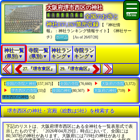
大阪府堺市西区の神社
全国のお寺と
神社157,167箇所収録
【『神社情
報』：神社ランキング情報サイト】《神社サー
チ》
ホーム
[As of 26/07/28]
神社一覧
寺院一覧
神社ラン
寺院ラン
(県別)▼
(県別)▼
キング▼
キング▼
27.『堺市東区』
29.『堺市南区』
【
全国の寺院と神社
(157,167)】 【
全国の寺院
(76,660)
大阪府の寺院
(3,372)
堺市西区の寺院
(33)】 【
全国の神社
(80,507)
大阪府の神社
(719)
堺市西区の神社
(5)】
堺市西区の神社・宮殿《総数は5社》を検索する
下記のリストは、大阪府堺市西区にある全神社を一覧表形式で表
示したものです。「2026年04月29日」時点において、全国には
80,507社の神社があります。大阪府には719社の神社がありま