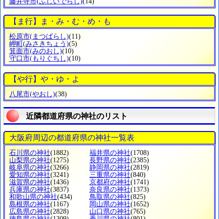
藤井寺市
(ふじいでらし)
(14)
【ま行】ま・み・む・め・も
松原市
(まつばらし)
(11)
岬町
(みさきちょう)
(5)
箕面市
(みのおし)
(10)
守口市
(もりぐちし)
(10)
【や行】や・ゆ・よ
八尾市
(やおし)
(38)
近隣都道府県の神社のリスト
大阪府周辺の都道府県の神社一覧表
石川県の神社
(1882)
福井県の神社
(1708)
山梨県の神社
(1275)
長野県の神社
(2385)
岐阜県の神社
(3266)
静岡県の神社
(2819)
愛知県の神社
(3241)
三重県の神社
(840)
滋賀県の神社
(1436)
京都府の神社
(1741)
兵庫県の神社
(3837)
奈良県の神社
(1373)
和歌山県の神社
(434)
鳥取県の神社
(825)
島根県の神社
(1167)
岡山県の神社
(1652)
広島県の神社
(2828)
山口県の神社
(765)
徳島県の神社
(1309)
香川県の神社
(801)