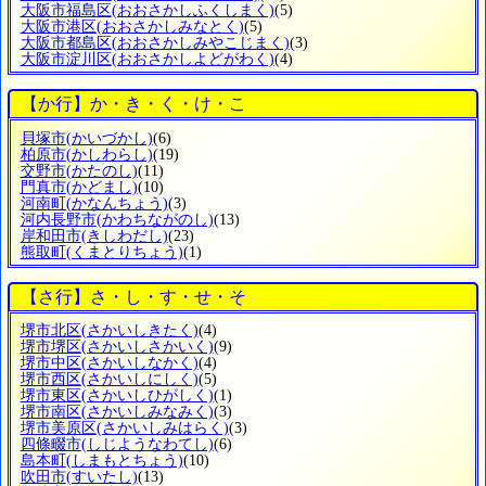
大阪市福島区
(おおさかしふくしまく)
(5)
大阪市港区
(おおさかしみなとく)
(5)
大阪市都島区
(おおさかしみやこじまく)
(3)
大阪市淀川区
(おおさかしよどがわく)
(4)
【か行】か・き・く・け・こ
貝塚市
(かいづかし)
(6)
柏原市
(かしわらし)
(19)
交野市
(かたのし)
(11)
門真市
(かどまし)
(10)
河南町
(かなんちょう)
(3)
河内長野市
(かわちながのし)
(13)
岸和田市
(きしわだし)
(23)
熊取町
(くまとりちょう)
(1)
【さ行】さ・し・す・せ・そ
堺市北区
(さかいしきたく)
(4)
堺市堺区
(さかいしさかいく)
(9)
堺市中区
(さかいしなかく)
(4)
堺市西区
(さかいしにしく)
(5)
堺市東区
(さかいしひがしく)
(1)
堺市南区
(さかいしみなみく)
(3)
堺市美原区
(さかいしみはらく)
(3)
四條畷市
(しじようなわてし)
(6)
島本町
(しまもとちょう)
(10)
吹田市
(すいたし)
(13)