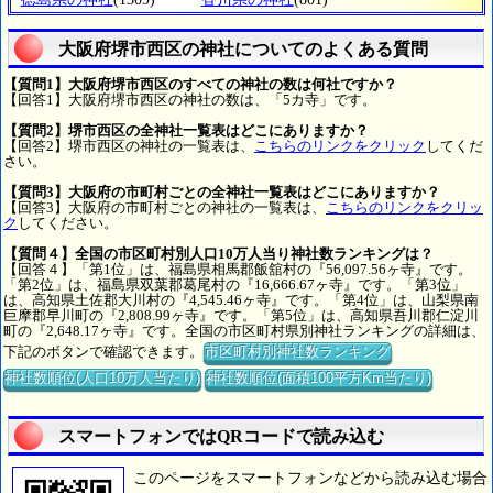
大阪府堺市西区の神社についてのよくある質問
【質問1】大阪府堺市西区のすべての神社の数は何社ですか？
【回答1】大阪府堺市西区の神社の数は、「5カ寺」です。
【質問2】堺市西区の全神社一覧表はどこにありますか？
【回答2】堺市西区の神社の一覧表は、
こちらのリンクをクリック
してくだ
さい。
【質問3】大阪府の市町村ごとの全神社一覧表はどこにありますか？
【回答3】大阪府の市町村ごとの神社の一覧表は、
こちらのリンクをクリッ
ク
してください。
【質問４】全国の市区町村別人口10万人当り神社数ランキングは？
【回答４】「第1位」は、福島県相馬郡飯舘村の『56,097.56ヶ寺』です。
「第2位」は、福島県双葉郡葛尾村の『16,666.67ヶ寺』です。「第3位」
は、高知県土佐郡大川村の『4,545.46ヶ寺』です。「第4位」は、山梨県南
巨摩郡早川町の『2,808.99ヶ寺』です。「第5位」は、高知県吾川郡仁淀川
町の『2,648.17ヶ寺』です。全国の市区町村県別神社ランキングの詳細は、
下記のボタンで確認できます。
市区町村別神社数ランキング
神社数順位(人口10万人当たり)
神社数順位(面積100平方Km当たり)
スマートフォンではQRコードで読み込む
このページをスマートフォンなどから読み込む場合