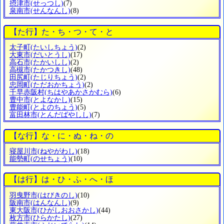
摂津市
(せっつし)
(7)
泉南市
(せんなんし)
(8)
【た行】た・ち・つ・て・と
太子町
(たいしちょう)
(2)
大東市
(だいとうし)
(17)
高石市
(たかいしし)
(2)
高槻市
(たかつきし)
(48)
田尻町
(たじりちょう)
(2)
忠岡町
(ただおかちょう)
(2)
千早赤阪村
(ちはやあかさかむら)
(6)
豊中市
(とよなかし)
(15)
豊能町
(とよのちょう)
(5)
富田林市
(とんだばやしし)
(7)
【な行】な・に・ぬ・ね・の
寝屋川市
(ねやがわし)
(18)
能勢町
(のせちょう)
(10)
【は行】は・ひ・ふ・へ・ほ
羽曳野市
(はびきのし)
(10)
阪南市
(はんなんし)
(9)
東大阪市
(ひがしおおさかし)
(44)
枚方市
(ひらかたし)
(27)