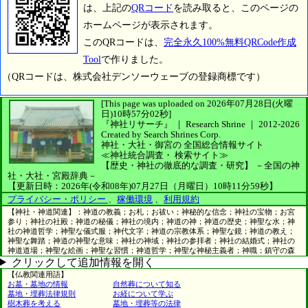
は、上記の
QRコード
を読み取ると、このページの
ホームページが表示されます。
このQRコードは、
完全永久100%無料QRCode作成
Tool
で作りました。
（QRコードは、株式会社デンソーウェーブの登録商標です）
[This page was uploaded on 2026年07月28日(火曜
日)10時57分02秒]
『神社リサーチ』 ｜ Research Shrine
｜
2012-2026
Created by
Search Shrines Corp.
神社・大社・御宮の
全国総合情報サイト
≪神社統合調査・
検索サイト≫
【歴史・神社の徹底的な調査・研究】
－全国の神
社・大社・宮殿辞典－
【更新日時：2026年(令和08年)07月27日（月曜日）10時11分59秒】
プライバシー・ポリシー
、
稼働環境
、
利用規約
【神社・神道関連】：神道の教義；お札；お祓い；神秘的な信念；神社の宝物；お宮
参り；神社の社殿；神道の秘儀；神社の境内；神道の神；神道の歴史；神聖な水；神
社の神道哲学；神聖な儀式服；神代文字；神道の宗教体系；神聖な鏡；神道の教え；
神聖な舞踏；神道の神聖な意味；神社の神域；神社の参拝者；神社の結婚式；神社の
神道道場；神聖な絵画；神聖な習慣；神道哲学；神聖な神秘主義者；神職；鎮守の森
クリックして追加情報を開く
【仏教関連用語】
お墓・墓地の情報
自然葬について知る
墓地・埋葬法律規則
お経について学ぶ
樹木葬を考える
墓地・埋葬等の法律