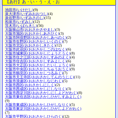
【あ行】あ・い・う・え・お
池田市
(いけだし)
(9)
泉大津市
(いずみおおつし)
(4)
泉佐野市
(いずみさのし)
(15)
和泉市
(いずみし)
(12)
茨木市
(いばらきし)
(56)
大阪狭山市
(おおさかさやまし)
(3)
大阪市旭区
(おおさかしあさひく)
(3)
大阪市阿倍野区
(おおさかしあべのく)
(2)
大阪市生野区
(おおさかしいくのく)
(7)
大阪市北区
(おおさかしきたく)
(12)
大阪市此花区
(おおさかしこのはなく)
(6)
大阪市城東区
(おおさかしじょうとうく)
(8)
大阪市住之江区
(おおさかしすみのえく)
(4)
大阪市住吉区
(おおさかしすみよしく)
(6)
大阪市大正区
(おおさかしたいしょうく)
(6)
大阪市中央区
(おおさかしちゅうおうく)
(9)
大阪市鶴見区
(おおさかしつるみく)
(7)
大阪市天王寺区
(おおさかしてんのうじく)
(11)
大阪市浪速区
(おおさかしなにわく)
(5)
大阪市西区
(おおさかしにしく)
(2)
大阪市西成区
(おおさかしにしなりく)
(3)
大阪市西淀川区
(おおさかしにしよどがわく)
(8)
大阪市東住吉区
(おおさかしひがしすみよしく)
(9)
大阪市東成区
(おおさかしひがしなりく)
(5)
大阪市東淀川区
(おおさかしひがしよどがわく)
(7)
大阪市平野区
(おおさかしひらのく)
(12)