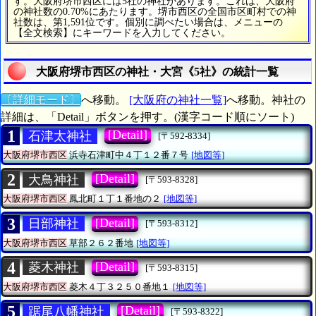
す。大阪府堺市西区には5社の神社があります。これは、大阪府
の神社数の0.70%にあたります。堺市西区の全国市区町村での神
社数は、第1,591位です。個別に調べたい場合は、メニューの
【全文検索】にキーワードを入力してください。
大阪府堺市西区の神社・大宮《5社》の統計一覧
〔詳細モード〕
へ移動。
[大阪府の神社一覧]
へ移動。神社の
詳細は、「Detail」ボタンを押す。(漢字コード順にソート)
1
[Detail]
石津太神社
[〒592-8334]
大阪府堺市西区
浜寺石津町中４丁１２番７号
[地図等]
2
[Detail]
大鳥神社
[〒593-8328]
大阪府堺市西区
鳳北町１丁１番地の２
[地図等]
3
[Detail]
日部神社
[〒593-8312]
大阪府堺市西区
草部２６２番地
[地図等]
4
[Detail]
菱木神社
[〒593-8315]
大阪府堺市西区
菱木４丁３２５０番地１
[地図等]
5
[Detail]
踞尾八幡神社
[〒593-8322]