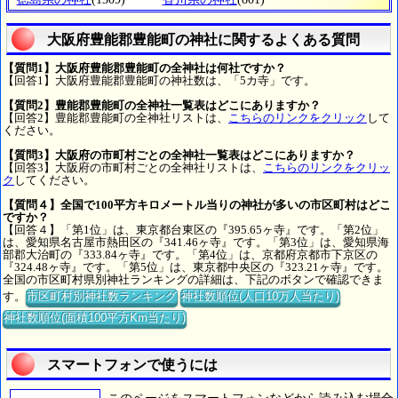
大阪府豊能郡豊能町の神社に関するよくある質問
【質問1】大阪府豊能郡豊能町の全神社は何社ですか？
【回答1】大阪府豊能郡豊能町の神社数は、「5カ寺」です。
【質問2】豊能郡豊能町の全神社一覧表はどこにありますか？
【回答2】豊能郡豊能町の全神社リストは、
こちらのリンクをクリック
して
ください。
【質問3】大阪府の市町村ごとの全神社一覧表はどこにありますか？
【回答3】大阪府の市町村ごとの全神社リストは、
こちらのリンクをクリッ
ク
してください。
【質問４】全国で100平方キロメートル当りの神社が多いの市区町村はどこ
ですか？
【回答４】「第1位」は、東京都台東区の『395.65ヶ寺』です。「第2位」
は、愛知県名古屋市熱田区の『341.46ヶ寺』です。「第3位」は、愛知県海
部郡大治町の『333.84ヶ寺』です。「第4位」は、京都府京都市下京区の
『324.48ヶ寺』です。「第5位」は、東京都中央区の『323.21ヶ寺』です。
全国の市区町村県別神社ランキングの詳細は、下記のボタンで確認できま
す。
市区町村別神社数ランキング
神社数順位(人口10万人当たり)
神社数順位(面積100平方Km当たり)
スマートフォンで使うには