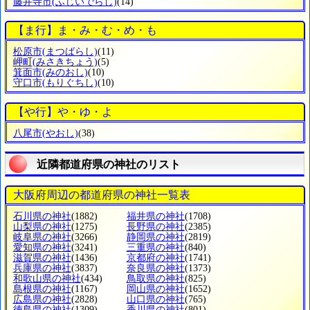
藤井寺市
(ふじいでらし)
(14)
【ま行】ま・み・む・め・も
松原市
(まつばらし)
(11)
岬町
(みさきちょう)
(5)
箕面市
(みのおし)
(10)
守口市
(もりぐちし)
(10)
【や行】や・ゆ・よ
八尾市
(やおし)
(38)
近隣都道府県の神社のリスト
大阪府周辺の都道府県の神社一覧表
石川県の神社
(1882)
福井県の神社
(1708)
山梨県の神社
(1275)
長野県の神社
(2385)
岐阜県の神社
(3266)
静岡県の神社
(2819)
愛知県の神社
(3241)
三重県の神社
(840)
滋賀県の神社
(1436)
京都府の神社
(1741)
兵庫県の神社
(3837)
奈良県の神社
(1373)
和歌山県の神社
(434)
鳥取県の神社
(825)
島根県の神社
(1167)
岡山県の神社
(1652)
広島県の神社
(2828)
山口県の神社
(765)
徳島県の神社
(1309)
香川県の神社
(801)