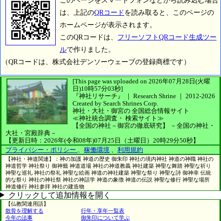
このページをスマートフォンなどから読み込む場合
は、上記の
QRコード
を読み取ると、このページの
ホームページが表示されます。
このQRコードは、
フリーソフトQRコード生成ツー
ル
で作りました。
（QRコードは、株式会社デンソーウェーブの登録商標です）
[This page was uploaded on 2026年07月28日(火曜
日)10時57分03秒]
『神社リサーチ』 ｜ Research Shrine
｜
2012-2026
Created by
Search Shrines Corp.
神社・大社・御宮の
全国総合情報サイト
≪神社統合調査・
検索サイト≫
【全国の神社－御宮の徹底研究】
－全国の神社・
大社・宮殿辞典－
【更新日時：2026年(令和08年)07月25日（土曜日）20時29分50秒】
プライバシー・ポリシー
、
稼働環境
、
利用規約
【神社・神道関連】：神の加護 神道の歴史 御朱印 神社の境内神社 神道の神職 神社の
神道哲学 神社祭り 御神籤 神道道場 神社の神道教義 神社建築 神聖な舞踏 神聖な祈り
神聖な巡礼 神社の祭礼 神聖な絵画 神道の神社建築 神聖な祭り 神聖な詩 御神幸 伝統
的な祭り 神社の神社祭 神社の神話学 神道の象徴 神道の伝説 神聖な修行 神聖な場所
神道修行 神社参拝 神社の建造物
クリックして追加情報を開く
【仏教関連用語】
散骨を理解する
行年・享年一覧表
今年の法事
御朱印について学ぶ