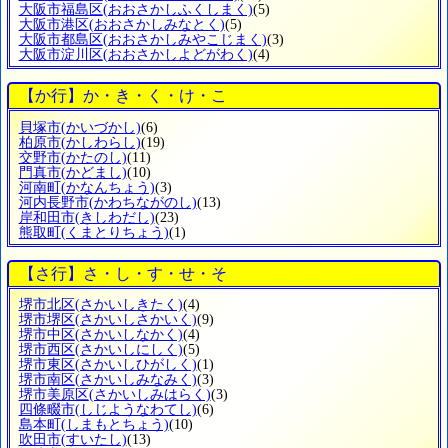
大阪市福島区
(おおさかしふくしまく)
(5)
大阪市港区
(おおさかしみなとく)
(5)
大阪市都島区
(おおさかしみやこじまく)
(3)
大阪市淀川区
(おおさかしよどがわく)
(4)
【か行】か・き・く・け・こ
貝塚市
(かいづかし)
(6)
柏原市
(かしわらし)
(19)
交野市
(かたのし)
(11)
門真市
(かどまし)
(10)
河南町
(かなんちょう)
(3)
河内長野市
(かわちながのし)
(13)
岸和田市
(きしわだし)
(23)
熊取町
(くまとりちょう)
(1)
【さ行】さ・し・す・せ・そ
堺市北区
(さかいしきたく)
(4)
堺市堺区
(さかいしさかいく)
(9)
堺市中区
(さかいしなかく)
(4)
堺市西区
(さかいしにしく)
(5)
堺市東区
(さかいしひがしく)
(1)
堺市南区
(さかいしみなみく)
(3)
堺市美原区
(さかいしみはらく)
(3)
四條畷市
(しじようなわてし)
(6)
島本町
(しまもとちょう)
(10)
吹田市
(すいたし)
(13)