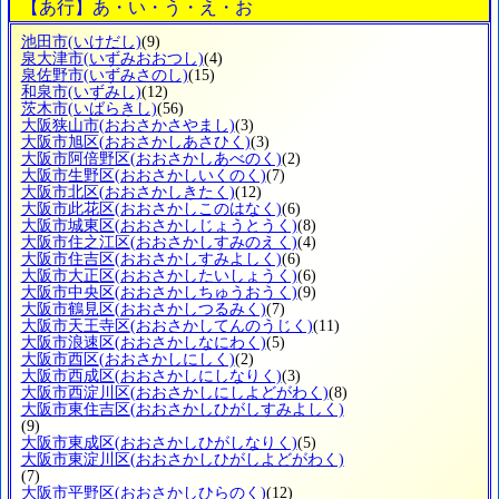
【あ行】あ・い・う・え・お
池田市
(いけだし)
(9)
泉大津市
(いずみおおつし)
(4)
泉佐野市
(いずみさのし)
(15)
和泉市
(いずみし)
(12)
茨木市
(いばらきし)
(56)
大阪狭山市
(おおさかさやまし)
(3)
大阪市旭区
(おおさかしあさひく)
(3)
大阪市阿倍野区
(おおさかしあべのく)
(2)
大阪市生野区
(おおさかしいくのく)
(7)
大阪市北区
(おおさかしきたく)
(12)
大阪市此花区
(おおさかしこのはなく)
(6)
大阪市城東区
(おおさかしじょうとうく)
(8)
大阪市住之江区
(おおさかしすみのえく)
(4)
大阪市住吉区
(おおさかしすみよしく)
(6)
大阪市大正区
(おおさかしたいしょうく)
(6)
大阪市中央区
(おおさかしちゅうおうく)
(9)
大阪市鶴見区
(おおさかしつるみく)
(7)
大阪市天王寺区
(おおさかしてんのうじく)
(11)
大阪市浪速区
(おおさかしなにわく)
(5)
大阪市西区
(おおさかしにしく)
(2)
大阪市西成区
(おおさかしにしなりく)
(3)
大阪市西淀川区
(おおさかしにしよどがわく)
(8)
大阪市東住吉区
(おおさかしひがしすみよしく)
(9)
大阪市東成区
(おおさかしひがしなりく)
(5)
大阪市東淀川区
(おおさかしひがしよどがわく)
(7)
大阪市平野区
(おおさかしひらのく)
(12)