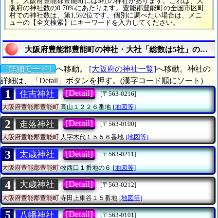
す。大阪府豊能郡豊能町には5社の神社があります。これは、大
阪府の神社数の0.70%にあたります。豊能郡豊能町の全国市区町
村での神社数は、第1,592位です。個別に調べたい場合は、メニ
ューの【全文検索】にキーワードを入力してください。
大阪府豊能郡豊能町の神社・大社「総数は5社」の詳細
〔詳細モード〕
へ移動。
[大阪府の神社一覧]
へ移動。神社の
詳細は、「Detail」ボタンを押す。(漢字コード順にソート)
1
[Detail]
住吉神社
[〒563-0216]
大阪府豊能郡豊能町
高山１２２６番地
[地図等]
2
[Detail]
走落神社
[〒563-0100]
大阪府豊能郡豊能町
大字木代１５５６番地
[地図等]
3
[Detail]
太歳神社
[〒563-0211]
大阪府豊能郡豊能町
牧西口１番地の６
[地図等]
4
[Detail]
大歳神社
[〒563-0212]
大阪府豊能郡豊能町
寺田上東谷１５番地
[地図等]
5
[Detail]
八幡神社
[〒563-0101]