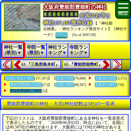
大阪府豊能郡豊能町の神社
全国のお寺と
神社157,167箇所収録
【『神社順
位検索』：神社ランキング発信サイト】《神社サ
ーチ》
ホーム
[As of 26/07/28]
神社一覧
寺院一覧
神社ラン
寺院ラン
(県別)▼
(県別)▼
キング▼
キング▼
63.『三島郡島本町』
65.『豊能郡能勢町』
【
全国の寺院と神社
(157,167)】 【
全国の寺院
(76,660)
大阪府の寺院
(3,372)
豊能郡豊能町の寺院
(17)】 【
全国の神社
(80,507)
大阪府の神社
(719)
豊能郡豊能町の神社
(5)】
豊能郡豊能町の神社・大宮(神社総数は5社)の一覧表
下記のリストは、大阪府豊能郡豊能町にある全神社を一覧表形式
で表示したものです。「2026年06月02日」時点において、全国に
は80,507社の神社があります。大阪府には719社の神社がありま