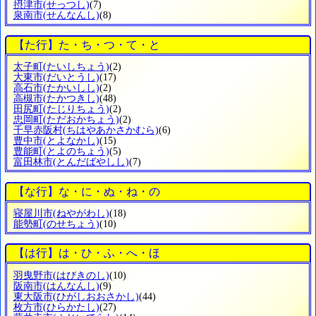
摂津市
(せっつし)
(7)
泉南市
(せんなんし)
(8)
【た行】た・ち・つ・て・と
太子町
(たいしちょう)
(2)
大東市
(だいとうし)
(17)
高石市
(たかいしし)
(2)
高槻市
(たかつきし)
(48)
田尻町
(たじりちょう)
(2)
忠岡町
(ただおかちょう)
(2)
千早赤阪村
(ちはやあかさかむら)
(6)
豊中市
(とよなかし)
(15)
豊能町
(とよのちょう)
(5)
富田林市
(とんだばやしし)
(7)
【な行】な・に・ぬ・ね・の
寝屋川市
(ねやがわし)
(18)
能勢町
(のせちょう)
(10)
【は行】は・ひ・ふ・へ・ほ
羽曳野市
(はびきのし)
(10)
阪南市
(はんなんし)
(9)
東大阪市
(ひがしおおさかし)
(44)
枚方市
(ひらかたし)
(27)