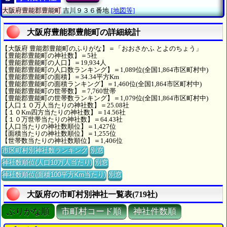
大阪府豊能郡豊能町
吉川９３６番地
[地図等]
大阪府豊能郡豊能町の詳細統計
【大阪府 豊能郡豊能町のふりがな】＝「おおさかふ とよのちょう」
【豊能郡豊能町の神社数】＝5社
【豊能郡豊能町の人口】＝19,934人
【豊能郡豊能町の人口数ランキング】＝1,089位(全国1,864市区町村中)
【豊能郡豊能町の面積】＝34.34平方Km
【豊能郡豊能町の面積ランキング】＝1,460位(全国1,864市区町村中)
【豊能郡豊能町の世帯数】＝7,760世帯
【豊能郡豊能町の世帯数ランキング】＝1,079位(全国1,864市区町村中)
【人口１０万人当たりの神社数】＝25.08社
【１０Km四方当たりの神社数】＝14.56社
【１０万世帯当たりの神社数】＝64.43社
【人口当たりの神社数順位】＝1,427位
【面積当たりの神社数順位】＝1,255位
【世帯数当たりの神社数順位】＝1,406位
市区町村別神社数ランキング
別窓
神社数順位(人口10万人当たり)
別窓
神社数順位(面積100平方Km当たり)
別窓
大阪府の市町村別神社一覧表(719社)
ぶりがな順
市町村コード順
神社件数順